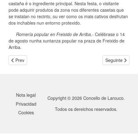
castaña é o ingrediente principal. Nesta festa, o visitante
pode adquirir produtos da zona nos diferentes casetas que
se instalan no recinto, ou ver como os mais cativos desfrutan
dos inchables nun entorno protexido.
Romería popular en Freixido de Arriba.-
Celébrase o 14
de agosto nunha xuntanza popular na praza de Freixido de
Arriba.
Previous article: Covas e bodegas de Seadur
Next article: Ru
Prev
Seguinte
Nota legal
Copyright © 2026 Concello de Larouco.
Privacidad
Todos os dereichos reservados.
Cookies