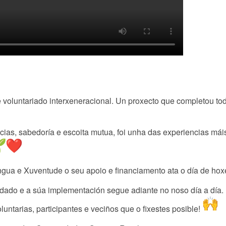
voluntariado interxeneracional. Un proxecto que completou tod
ncias, sabedoría e escoita mutua, foi unha das experiencias má
ua e Xuventude o seu apoio e financiamento ata o día de hoxe p
idado e a súa implementación segue adiante no noso día a día. 
ntarias, participantes e veciños que o fixestes posible!