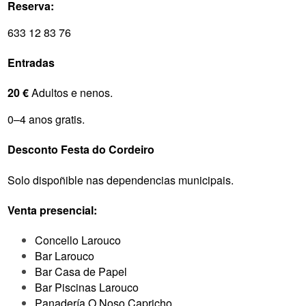
Reserva:
633 12 83 76
Entradas
20 €
Adultos e nenos.
0–4 anos gratis.
Desconto Festa do Cordeiro
Solo dispoñible nas dependencias municipais.
Venta presencial:
Concello Larouco
Bar Larouco
Bar Casa de Papel
Bar Piscinas Larouco
Panadería O Noso Capricho