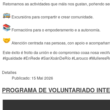
Retomamos as actividades que máis nos gustan, poñendo sem
Excursións para compartir e crear comunidade.
Formacións para o empoderamento e a autonomía.
Atención centrada nas persoas, con apoio e acompañame
Este éxito é froito da unión e do compromiso coaa nosa veciña
#Igualdade #EnRede #SanXoánDeRío #Larouco #MulleresRu
Detalles
Publicado: 15 Mai 2026
PROGRAMA DE VOLUNTARIADO INT