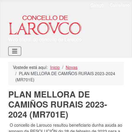
Select your language
Galego
Castellano
Web oficial do concello de Larouco
Vostede está aquí:
Inicio
Novas
PLAN MELLORA DE CAMIÑOS RURAIS 2023-2024
(MR701E)
PLAN MELLORA DE
CAMIÑOS RURAIS 2023-
2024 (MR701E)
O concello de Larouco resultou beneficiario dunha axuda ao
amparo da RESOLUCIÓN do 28 de febreiro de 2023 para a